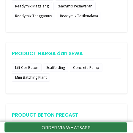
Readymix Magelang
Readymix Pesawaran
Readymix Tanggamus
Readymix Tasikmalaya
PRODUCT HARGA dan SEWA
Lift Cor Beton
Scaffolding
Concrete Pump
Mini Batching Plant
PRODUCT BETON PRECAST
ORDER VIA WHATSAPP
Box Culvert
Pipa Beton RCP
U Ditch
Mini Pile