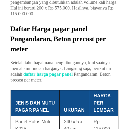
pengembangan yang dibutuhkan adalah volume kali harga.
Hal ini berarti 200 x Rp 575.000. Hasilnya, biayanya Rp
115.000.000.
Daftar
Harga pagar panel
Pangandaran, Beton precast per
meter
Setelah tahu bagaimana penghitungannya, kini saatnya
memahami rincian harganya. Langsung saja, berikut ini
adalah
daftar harga pagar panel
Pangandaran
, Beton
precast per meter
.
HARGA
JENIS DAN MUTU
PER
PAGAR PANEL
UKURAN
LEMBAR
Panel Polos Mutu
240 x 5 x
Rp
K225
40 cm
115,000