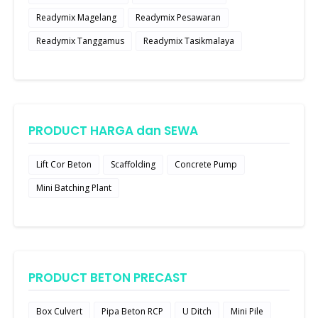
Readymix Magelang
Readymix Pesawaran
Readymix Tanggamus
Readymix Tasikmalaya
PRODUCT HARGA dan SEWA
Lift Cor Beton
Scaffolding
Concrete Pump
Mini Batching Plant
PRODUCT BETON PRECAST
Box Culvert
Pipa Beton RCP
U Ditch
Mini Pile