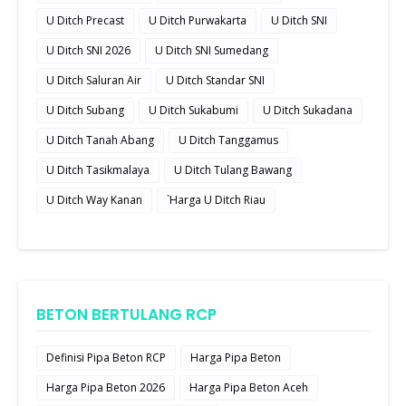
U Ditch Precast
U Ditch Purwakarta
U Ditch SNI
U Ditch SNI 2026
U Ditch SNI Sumedang
U Ditch Saluran Air
U Ditch Standar SNI
U Ditch Subang
U Ditch Sukabumi
U Ditch Sukadana
U Ditch Tanah Abang
U Ditch Tanggamus
U Ditch Tasikmalaya
U Ditch Tulang Bawang
U Ditch Way Kanan
`Harga U Ditch Riau
BETON BERTULANG RCP
Definisi Pipa Beton RCP
Harga Pipa Beton
Harga Pipa Beton 2026
Harga Pipa Beton Aceh