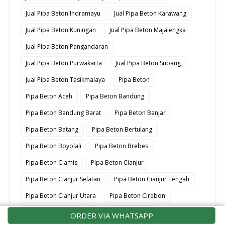
Jual Pipa Beton Indramayu
Jual Pipa Beton Karawang
Jual Pipa Beton Kuningan
Jual Pipa Beton Majalengka
Jual Pipa Beton Pangandaran
Jual Pipa Beton Purwakarta
Jual Pipa Beton Subang
Jual Pipa Beton Tasikmalaya
Pipa Beton
Pipa Beton Aceh
Pipa Beton Bandung
Pipa Beton Bandung Barat
Pipa Beton Banjar
Pipa Beton Batang
Pipa Beton Bertulang
Pipa Beton Boyolali
Pipa Beton Brebes
Pipa Beton Ciamis
Pipa Beton Cianjur
Pipa Beton Cianjur Selatan
Pipa Beton Cianjur Tengah
Pipa Beton Cianjur Utara
Pipa Beton Cirebon
Pipa Beton Depok
Pipa Beton Drainase
ORDER VIA WHATSAPP