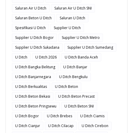
Saluran Air U Ditch
Saluran Air U Ditch SNI
Saluran Beton U Ditch
Saluran U Ditch
Spesifikasi U Ditch
Supplier U Ditch
Supplier U Ditch Bogor
Supplier U Ditch Metro
Supplier U Ditch Sukadana
Supplier U Ditch Sumedang
U Ditch
U Ditch 2026
U Ditch Banda Aceh
U Ditch Bangka Belitung
U Ditch Banjar
U Ditch Banjarnegara
U Ditch Bengkulu
U Ditch Berkualitas
U Ditch Beton
U Ditch Beton Bekasi
U Ditch Beton Precast
U Ditch Beton Pringsewu
U Ditch Beton SNI
U Ditch Bogor
U Ditch Brebes
U Ditch Ciamis
U Ditch Cianjur
U Ditch Cilacap
U Ditch Cirebon