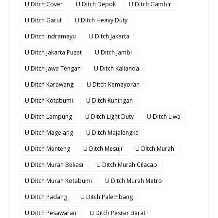
U Ditch Cover
U Ditch Depok
U Ditch Gambir
U Ditch Garut
U Ditch Heavy Duty
U Ditch Indramayu
U Ditch Jakarta
U Ditch Jakarta Pusat
U Ditch Jambi
U Ditch Jawa Tengah
U Ditch Kalianda
U Ditch Karawang
U Ditch Kemayoran
U Ditch Kotabumi
U Ditch Kuningan
U Ditch Lampung
U Ditch Light Duty
U Ditch Liwa
U Ditch Magelang
U Ditch Majalengka
U Ditch Menteng
U Ditch Mesuji
U Ditch Murah
U Ditch Murah Bekasi
U Ditch Murah Cilacap
U Ditch Murah Kotabumi
U Ditch Murah Metro
U Ditch Padang
U Ditch Palembang
U Ditch Pesawaran
U Ditch Pesisir Barat