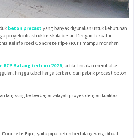
oduk
beton precast
yang banyak digunakan untuk kebutuhan
ngga proyek infrastruktur skala besar. Dengan kekuatan
enis
Reinforced Concrete Pipe (RCP)
mampu menahan
n RCP Batang terbaru 2026
, artikel ini akan membahas
nggulan, hingga tabel harga terbaru dari pabrik precast beton
man langsung ke berbagai wilayah proyek dengan kualitas
 Concrete Pipe
, yaitu pipa beton bertulang yang dibuat