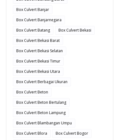
Box Culvert Banjar
Box Culvert Banjarnegara
Box Culvert Batang
Box Culvert Bekasi
Box Culvert Bekasi Barat
Box Culvert Bekasi Selatan
Box Culvert Bekasi Timur
Box Culvert Bekasi Utara
Box Culvert Berbagai Ukuran
Box Culvert Beton
Box Culvert Beton Bertulang
Box Culvert Beton Lampung
Box Culvert Blambangan Umpu
Box Culvert Blora
Box Culvert Bogor