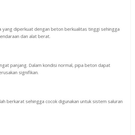
 yang diperkuat dengan beton berkualitas tinggi sehingga
ndaraan dan alat berat.
ngat panjang. Dalam kondisi normal, pipa beton dapat
rusakan signifikan.
ah berkarat sehingga cocok digunakan untuk sistem saluran