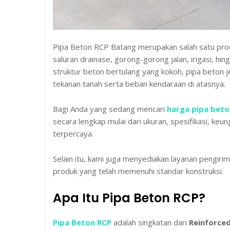
Pipa Beton RCP Batang merupakan salah satu pr
saluran drainase, gorong-gorong jalan, irigasi, hi
struktur beton bertulang yang kokoh, pipa beton j
tekanan tanah serta beban kendaraan di atasnya.
Bagi Anda yang sedang mencari
harga pipa beto
secara lengkap mulai dari ukuran, spesifikasi, keu
terpercaya.
Selain itu, kami juga menyediakan layanan pengiri
produk yang telah memenuhi standar konstruksi.
Apa Itu Pipa Beton RCP?
Pipa Beton RCP
adalah singkatan dari
Reinforced