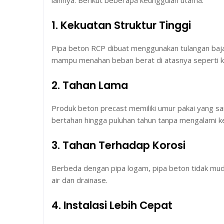
lainnya. Berikut beberapa keunggulan utama:
1. Kekuatan Struktur Tinggi
Pipa beton RCP dibuat menggunakan tulangan baja
mampu menahan beban berat di atasnya seperti ke
2. Tahan Lama
Produk beton precast memiliki umur pakai yang sa
bertahan hingga puluhan tahun tanpa mengalami ke
3. Tahan Terhadap Korosi
Berbeda dengan pipa logam, pipa beton tidak mud
air dan drainase.
4. Instalasi Lebih Cepat