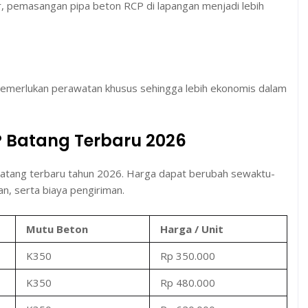
r, pemasangan pipa beton RCP di lapangan menjadi lebih
 memerlukan perawatan khusus sehingga lebih ekonomis dalam
P Batang Terbaru 2026
 Batang terbaru tahun 2026. Harga dapat berubah sewaktu-
n, serta biaya pengiriman.
Mutu Beton
Harga / Unit
K350
Rp 350.000
K350
Rp 480.000