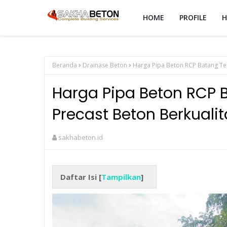
HOME
PROFILE
H
Beranda
Drainase Beton
Harga Pipa Beton RCP Batang Ter
Harga Pipa Beton RCP B
Precast Beton Berkualit
sakhabeton.id
Daftar Isi [
Tampilkan
]