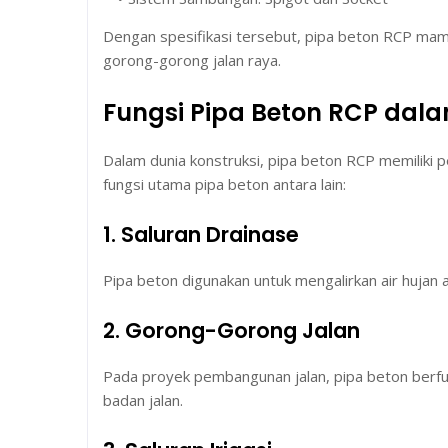
Dengan spesifikasi tersebut, pipa beton RCP ma
gorong-gorong jalan raya.
Fungsi Pipa Beton RCP dala
Dalam dunia konstruksi, pipa beton RCP memiliki 
fungsi utama pipa beton antara lain:
1. Saluran Drainase
Pipa beton digunakan untuk mengalirkan air hujan a
2. Gorong-Gorong Jalan
Pada proyek pembangunan jalan, pipa beton berfu
badan jalan.