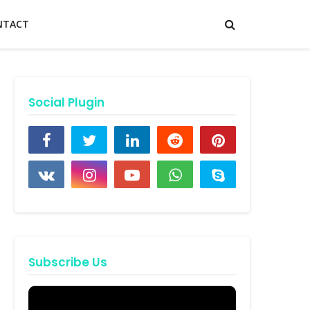
NTACT
Social Plugin
Subscribe Us