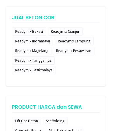
JUAL BETON COR
Readymix Bekasi
Readymix Cianjur
Readymix Indramayu
Readymix Lampung
Readymix Magelang
Readymix Pesawaran
Readymix Tanggamus
Readymix Tasikmalaya
PRODUCT HARGA dan SEWA
Lift Cor Beton
Scaffolding
Concrete Pump
Mini Batching Plant