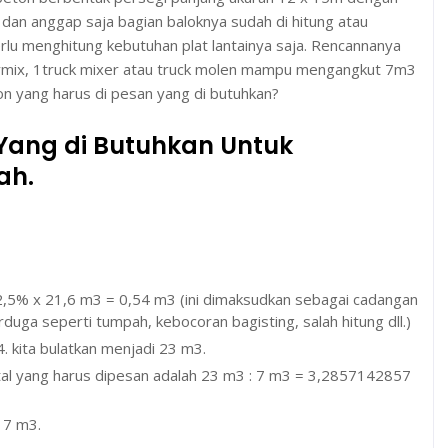
, dan anggap saja bagian baloknya sudah di hitung atau
perlu menghitung kebutuhan plat lantainya saja. Rencannanya
dymix, 1truck mixer atau truck molen mampu mengangkut 7m3
n yang harus di pesan yang di butuhkan?
Yang di Butuhkan Untuk
ah.
2,5% x 21,6 m3 = 0,54 m3 (ini dimaksudkan sebagai cadangan
erduga seperti tumpah, kebocoran bagisting, salah hitung dll.)
4. kita bulatkan menjadi 23 m3.
al yang harus dipesan adalah 23 m3 : 7 m3 = 3,2857142857
s 7 m3.