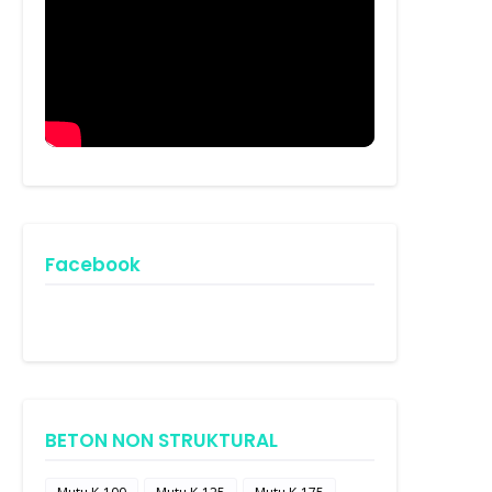
Facebook
BETON NON STRUKTURAL