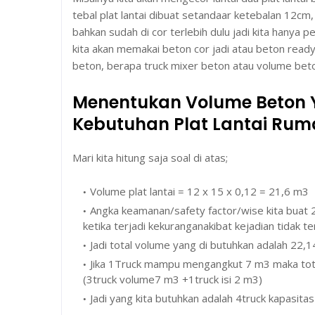
tebal plat lantai dibuat setandaar ketebalan 12cm
bahkan sudah di cor terlebih dulu jadi kita hanya 
kita akan memakai beton cor jadi atau beton rea
beton, berapa truck mixer beton atau volume beto
Menentukan Volume Beton 
Kebutuhan Plat Lantai Rum
Mari kita hitung saja soal di atas;
Volume plat lantai = 12 x 15 x 0,12 = 21,6 m3
Angka keamanan/safety factor/wise kita buat 
ketika terjadi kekuranganakibat kejadian tidak t
Jadi total volume yang di butuhkan adalah 22,1
Jika 1Truck mampu mengangkut 7 m3 maka tot
(3truck volume7 m3 +1truck isi 2 m3)
Jadi yang kita butuhkan adalah 4truck kapasita