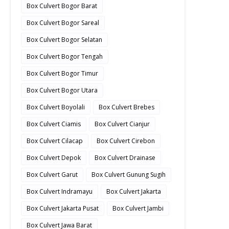
Box Culvert Bogor Barat
Box Culvert Bogor Sareal
Box Culvert Bogor Selatan
Box Culvert Bogor Tengah
Box Culvert Bogor Timur
Box Culvert Bogor Utara
Box Culvert Boyolali
Box Culvert Brebes
Box Culvert Ciamis
Box Culvert Cianjur
Box Culvert Cilacap
Box Culvert Cirebon
Box Culvert Depok
Box Culvert Drainase
Box Culvert Garut
Box Culvert Gunung Sugih
Box Culvert Indramayu
Box Culvert Jakarta
Box Culvert Jakarta Pusat
Box Culvert Jambi
Box Culvert Jawa Barat