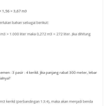
 + 1,56 = 3,67 m3
rlukan bahan sebagai berikut:
3 = 1.000 liter maka 0,272 m3 = 272 liter. Jika dihitung
men : 3 pasir : 4 kerikil. Jika panjang rabat 300 meter, lebar
ialnya?
m3 kerikil (perbandingan 1:3:4), maka akan menjadi benda