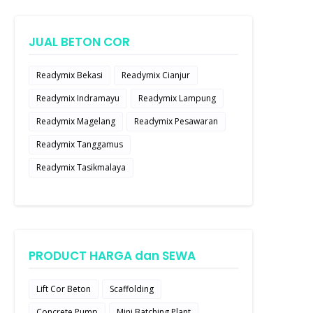
JUAL BETON COR
Readymix Bekasi
Readymix Cianjur
Readymix Indramayu
Readymix Lampung
Readymix Magelang
Readymix Pesawaran
Readymix Tanggamus
Readymix Tasikmalaya
PRODUCT HARGA dan SEWA
Lift Cor Beton
Scaffolding
Concrete Pump
Mini Batching Plant